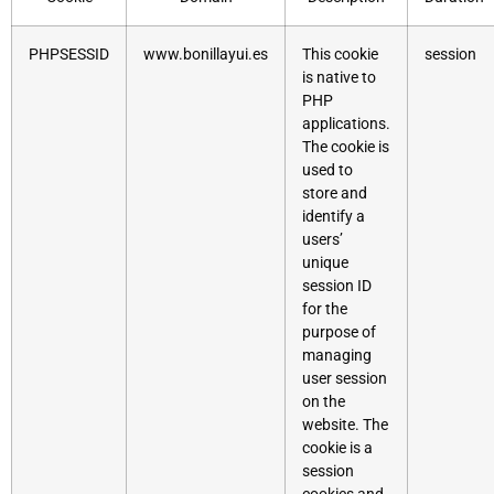
PHPSESSID
www.bonillayui.es
This cookie
session
is native to
PHP
applications.
The cookie is
used to
store and
identify a
users’
unique
session ID
for the
purpose of
managing
user session
on the
website. The
cookie is a
session