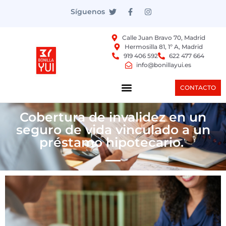
Síguenos
Calle Juan Bravo 70, Madrid
Hermosilla 81, 1º A, Madrid
919 406 592
622 477 664
info@bonillayui.es
CONTACTO
Cobertura de invalidez en un
seguro de vida vinculado a un
préstamo hipotecario.