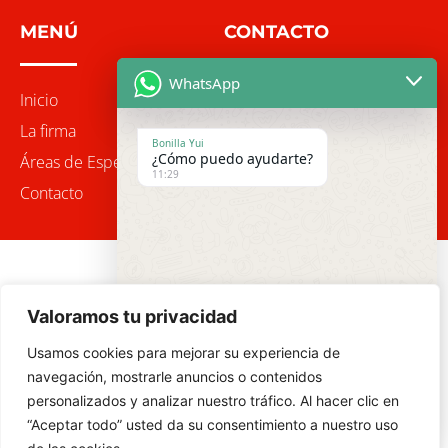
MENÚ
CONTACTO
WhatsApp
Inicio
Calle Juan Bravo 70
919 406 592
La firma
Bonilla Yui
622 477 664
¿Cómo puedo ayudarte?
Áreas de Especialidad
info@bonillayui.es
11:29
Contacto
Aviso legal y política de privacidad
Valoramos tu privacidad
© 2020 Todos los derechos reservados
Usamos cookies para mejorar su experiencia de
navegación, mostrarle anuncios o contenidos
personalizados y analizar nuestro tráfico. Al hacer clic en
undefi
"+chaty_settings.lang.emoji_picker+"
WhatsApp Message
“Aceptar todo” usted da su consentimiento a nuestro uso